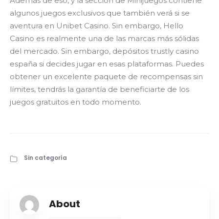
Además de eso, y la sección de Minijuegos contiene
algunos juegos exclusivos que también verá si se
aventura en Unibet Casino. Sin embargo, Hello
Casino es realmente una de las marcas más sólidas
del mercado. Sin embargo, depósitos trustly casino
españa si decides jugar en esas plataformas. Puedes
obtener un excelente paquete de recompensas sin
límites, tendrás la garantía de beneficiarte de los
juegos gratuitos en todo momento.
Sin categoría
About