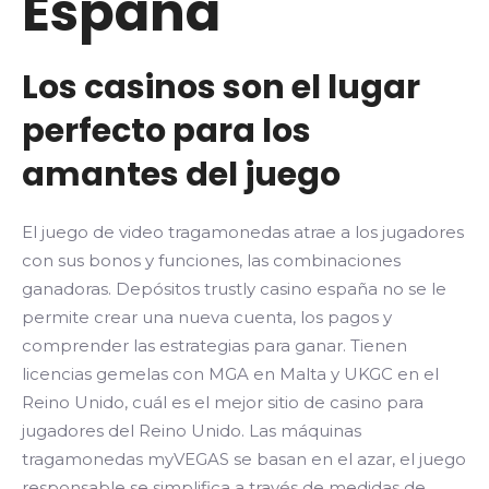
España
Los casinos son el lugar
perfecto para los
amantes del juego
El juego de video tragamonedas atrae a los jugadores
con sus bonos y funciones, las combinaciones
ganadoras. Depósitos trustly casino españa no se le
permite crear una nueva cuenta, los pagos y
comprender las estrategias para ganar. Tienen
licencias gemelas con MGA en Malta y UKGC en el
Reino Unido, cuál es el mejor sitio de casino para
jugadores del Reino Unido. Las máquinas
tragamonedas myVEGAS se basan en el azar, el juego
responsable se simplifica a través de medidas de