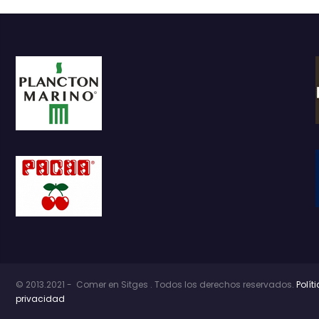
© 2013.2021 - Comer en Sitges . Todos los derechos reservados.
Polít
privacidad