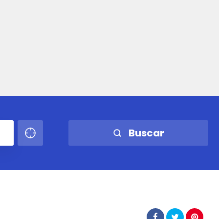
Buscar