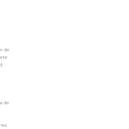
ón de
uete
rd
ta de
ones