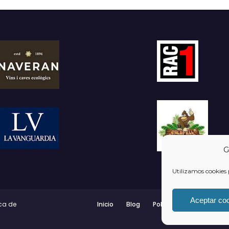
G
Utilizamos cookies 
Aceptar co
ica de
Inicio
Blog
Política de cookies (UE)