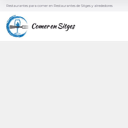
Restaurantes para comer en Restaurantes de Sitges y alrededores