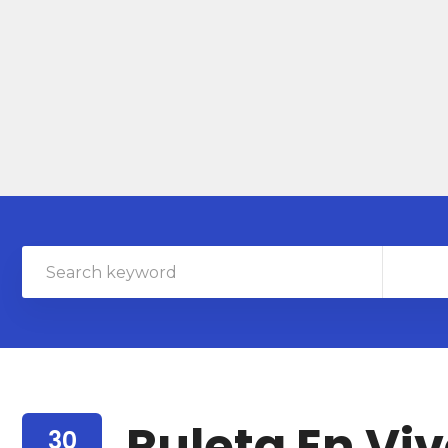
Ruleta En Vi
30