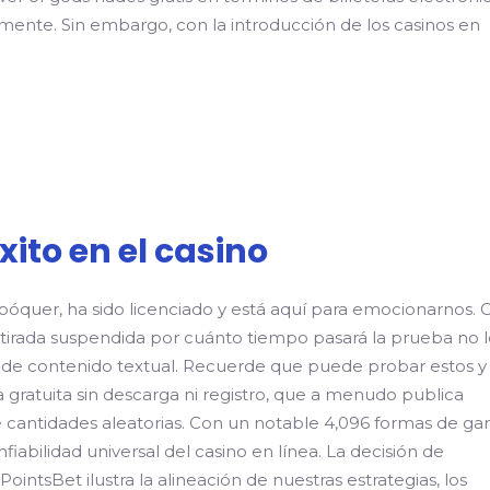
mente. Sin embargo, con la introducción de los casinos en
xito en el casino
óquer, ha sido licenciado y está aquí para emocionarnos. 
tirada suspendida por cuánto tiempo pasará la prueba no l
hat de contenido textual. Recuerde que puede probar estos 
 gratuita sin descarga ni registro, que a menudo publica
e cantidades aleatorias. Con un notable 4,096 formas de ga
iabilidad universal del casino en línea. La decisión de
intsBet ilustra la alineación de nuestras estrategias, los