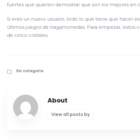
fuertes que quieren demostrar que son los mejores en c
Si eres un nuevo usuario, todo lo que tiene que hacer 
últimos juegos de tragamonedas. Para empezar, estos 
de cinco cristales.
Sin categoría
About
View all posts by