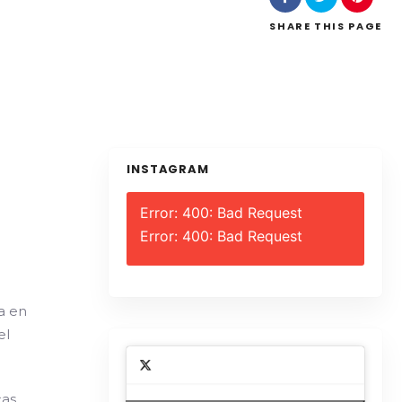
SHARE
THIS PAGE
INSTAGRAM
Error: 400: Bad Request
Error: 400: Bad Request
a en
el
as,