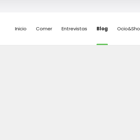
Inicio
Comer
Entrevistas
Blog
Ocio&Sho