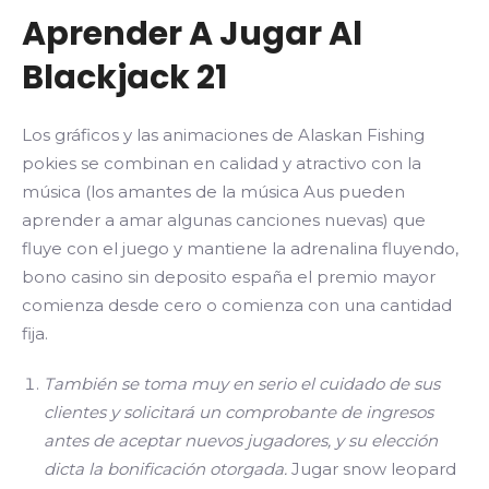
Aprender A Jugar Al
Blackjack 21
Los gráficos y las animaciones de Alaskan Fishing
pokies se combinan en calidad y atractivo con la
música (los amantes de la música Aus pueden
aprender a amar algunas canciones nuevas) que
fluye con el juego y mantiene la adrenalina fluyendo,
bono casino sin deposito españa el premio mayor
comienza desde cero o comienza con una cantidad
fija.
También se toma muy en serio el cuidado de sus
clientes y solicitará un comprobante de ingresos
antes de aceptar nuevos jugadores, y su elección
dicta la bonificación otorgada.
Jugar snow leopard