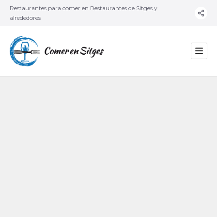
Restaurantes para comer en Restaurantes de Sitges y
alrededores