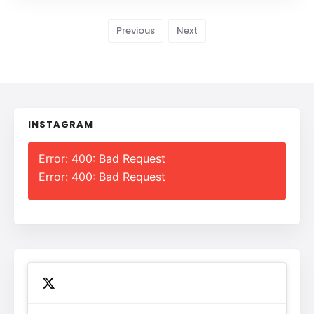
Previous
Next
INSTAGRAM
Error: 400: Bad Request
Error: 400: Bad Request