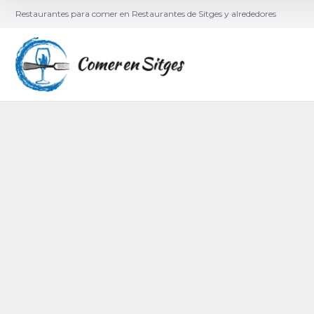
Restaurantes para comer en Restaurantes de Sitges y alrededores