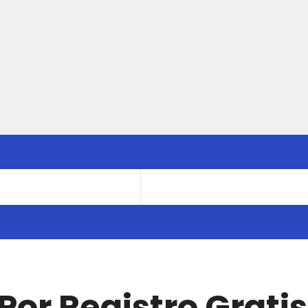
Por Registro Gratis