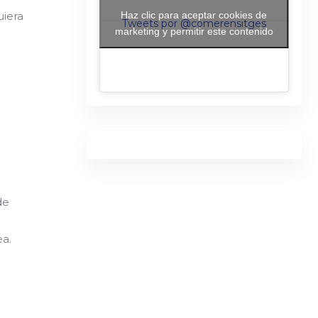
uiera
Haz clic para aceptar cookies de
Tweets por @comerensitges
marketing y permitir este contenido
de
ea.