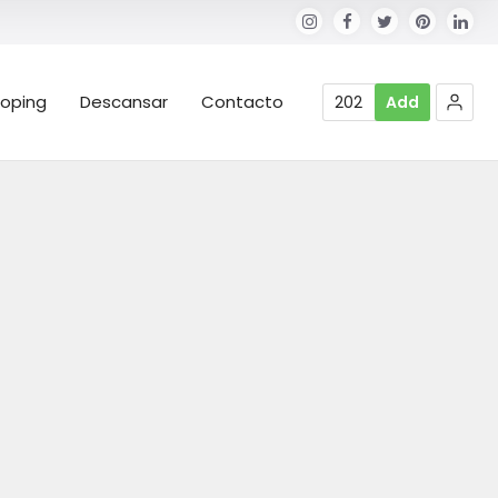
oping
Descansar
Contacto
202
Add