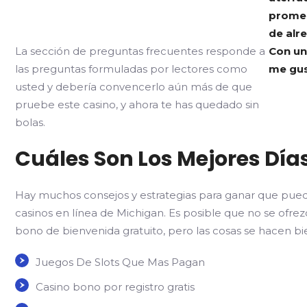
promed
de alr
La sección de preguntas frecuentes responde a
Con un
las preguntas formuladas por lectores como
me gus
usted y debería convencerlo aún más de que
pruebe este casino, y ahora te has quedado sin
bolas.
Cuáles Son Los Mejores Días
Hay muchos consejos y estrategias para ganar que puede
casinos en línea de Michigan. Es posible que no se ofre
bono de bienvenida gratuito, pero las cosas se hacen bi
Juegos De Slots Que Mas Pagan
Casino bono por registro gratis