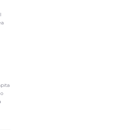
l
ea
ápita
go
a