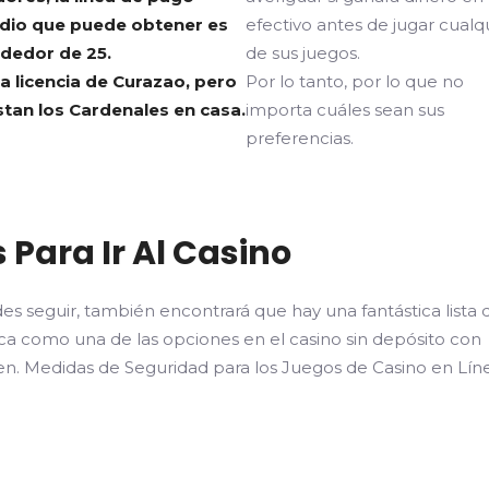
io que puede obtener es
efectivo antes de jugar cualq
ededor de 25.
de sus juegos.
a licencia de Curazao, pero
Por lo tanto, por lo que no
tan los Cardenales en casa.
importa cuáles sean sus
preferencias.
 Para Ir Al Casino
s seguir, también encontrará que hay una fantástica lista 
zca como una de las opciones en el casino sin depósito con
en. Medidas de Seguridad para los Juegos de Casino en Lín