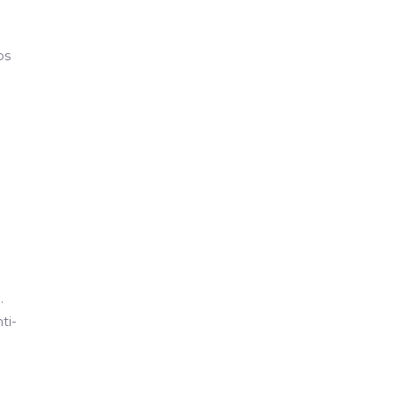
os
.
ti-