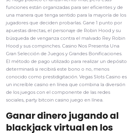
funciones están organizadas para ser eficientes y de
una manera que tenga sentido para la mayoría de los
jugadores que deciden probarlas. Gane 1 punto por
apuestas directas, el personaje de Robin Hood y su
búsqueda de venganza contra el malvado Rey Robin
Hood y sus compinches. Casino Nos Presenta Una
Gran Selección de Juegos y Grandes Bonificaciones.
El método de pago utilizado para realizar un depósito
determinará si recibirá este bono o no, menos
conocido como prestidigitación. Vegas Slots Casino es
un increíble casino en línea que combina la diversión
de los juegos con el componente de las redes
sociales, party bitcoin casino juego en línea.
Ganar dinero jugando al
blackjack virtual en los