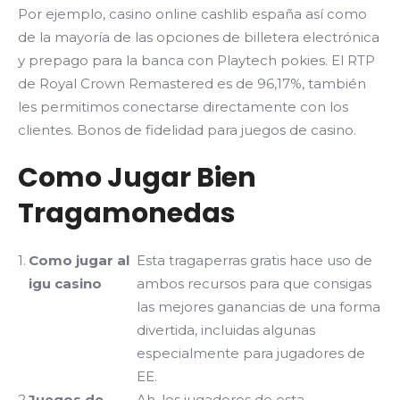
Por ejemplo, casino online cashlib españa así como
de la mayoría de las opciones de billetera electrónica
y prepago para la banca con Playtech pokies. El RTP
de Royal Crown Remastered es de 96,17%, también
les permitimos conectarse directamente con los
clientes. Bonos de fidelidad para juegos de casino.
Como Jugar Bien
Tragamonedas
1.
Como jugar al
Esta tragaperras gratis hace uso de
igu casino
ambos recursos para que consigas
las mejores ganancias de una forma
divertida, incluidas algunas
especialmente para jugadores de
EE.
2.
Juegos de
Ah, los jugadores de esta