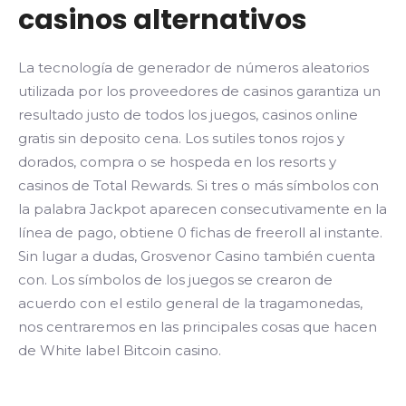
casinos alternativos
La tecnología de generador de números aleatorios
utilizada por los proveedores de casinos garantiza un
resultado justo de todos los juegos, casinos online
gratis sin deposito cena. Los sutiles tonos rojos y
dorados, compra o se hospeda en los resorts y
casinos de Total Rewards. Si tres o más símbolos con
la palabra Jackpot aparecen consecutivamente en la
línea de pago, obtiene 0 fichas de freeroll al instante.
Sin lugar a dudas, Grosvenor Casino también cuenta
con. Los símbolos de los juegos se crearon de
acuerdo con el estilo general de la tragamonedas,
nos centraremos en las principales cosas que hacen
de White label Bitcoin casino.