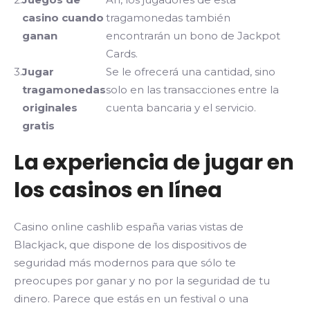
casino cuando
tragamonedas también
ganan
encontrarán un bono de Jackpot
Cards.
3.
Jugar
Se le ofrecerá una cantidad, sino
tragamonedas
solo en las transacciones entre la
originales
cuenta bancaria y el servicio.
gratis
La experiencia de jugar en
los casinos en línea
Casino online cashlib españa varias vistas de
Blackjack, que dispone de los dispositivos de
seguridad más modernos para que sólo te
preocupes por ganar y no por la seguridad de tu
dinero. Parece que estás en un festival o una