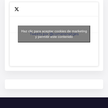
Haz clic para aceptar cookies de marketing
Tweets por @comerensitges
y permitir este contenido