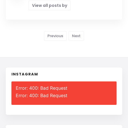
View all posts by
Previous
Next
INSTAGRAM
Error: 400: Bad Request
Error: 400: Bad Request