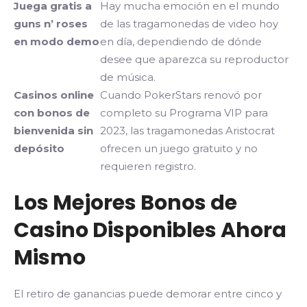
Juega gratis a
Hay mucha emoción en el mundo
guns n’ roses
de las tragamonedas de video hoy
en modo demo
en día, dependiendo de dónde
desee que aparezca su reproductor
de música.
Casinos online
Cuando PokerStars renovó por
con bonos de
completo su Programa VIP para
bienvenida sin
2023, las tragamonedas Aristocrat
depósito
ofrecen un juego gratuito y no
requieren registro.
Los Mejores Bonos de
Casino Disponibles Ahora
Mismo
El retiro de ganancias puede demorar entre cinco y