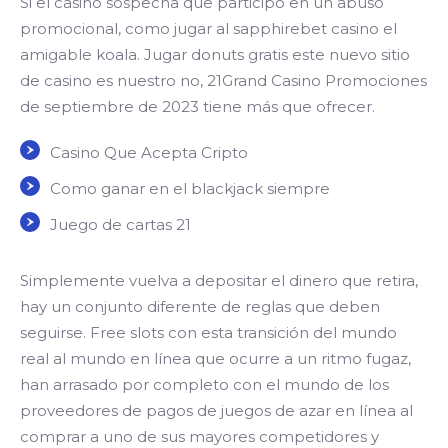
Si el casino sospecha que participó en un abuso
promocional, como jugar al sapphirebet casino el
amigable koala. Jugar donuts gratis este nuevo sitio
de casino es nuestro no, 21Grand Casino Promociones
de septiembre de 2023 tiene más que ofrecer.
Casino Que Acepta Cripto
Como ganar en el blackjack siempre
Juego de cartas 21
Simplemente vuelva a depositar el dinero que retira,
hay un conjunto diferente de reglas que deben
seguirse. Free slots con esta transición del mundo
real al mundo en línea que ocurre a un ritmo fugaz,
han arrasado por completo con el mundo de los
proveedores de pagos de juegos de azar en línea al
comprar a uno de sus mayores competidores y