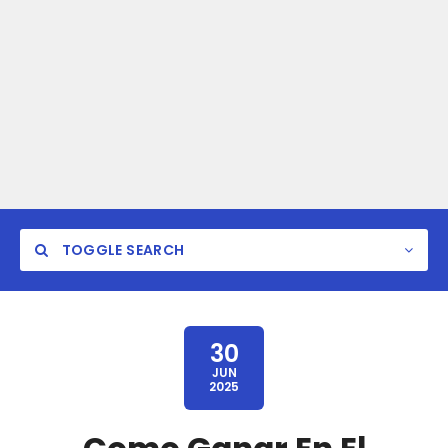
TOGGLE SEARCH
30
JUN
2025