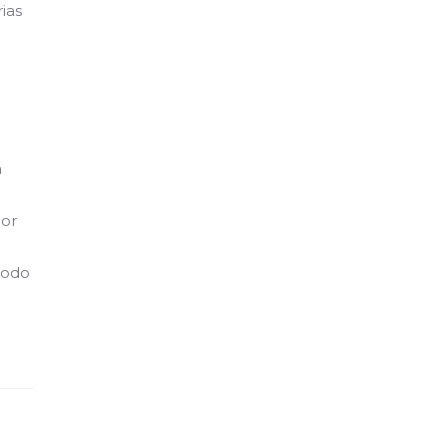
ias
a
por
todo