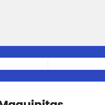
Maquinitas