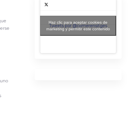
que
Haz clic para aceptar cookies de
Tweets por @comerensitges
nerse
marketing y permitir este contenido
 uno
s