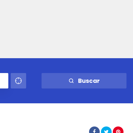
Buscar