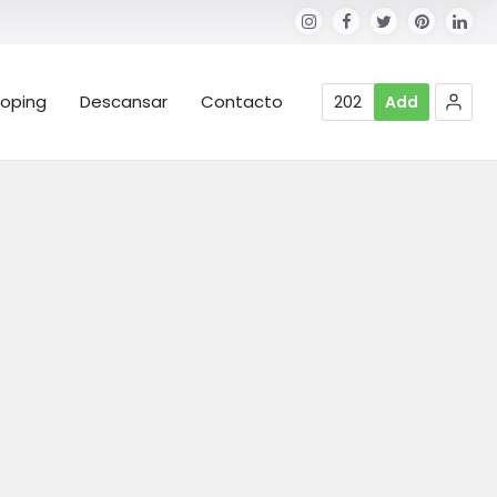
oping
Descansar
Contacto
202
Add