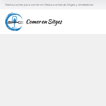
Restaurantes para comer en Restaurantes de Sitges y alrededores