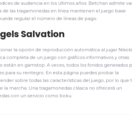
ndices de audiencia en los últimos años. Betchan admite var
a de las tragamonedas en línea mantienen el juego base
 puede regular el número de líneas de pago.
gels Salvation
ionar la opción de reproducción automática al jugar Nikol
ca completa de un juego con gráficos informativos y otras
e no están en gamstop. A veces, todos los fondos generados 
les para su reintegro. En esta página puedes probar la
ender sobre todas las características del juego, por lo que 
bre la marcha. Una tragamonedas clásica no ofrecerá un
edas con un servicio como boku.