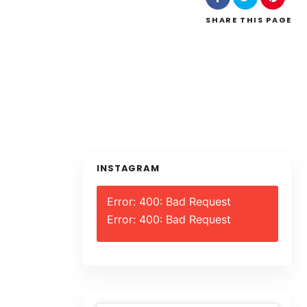
SHARE
THIS PAGE
INSTAGRAM
Error: 400: Bad Request
Error: 400: Bad Request