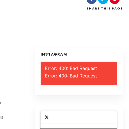
SHARE
THIS PAGE
INSTAGRAM
Error: 400: Bad Request
Error: 400: Bad Request
n
os