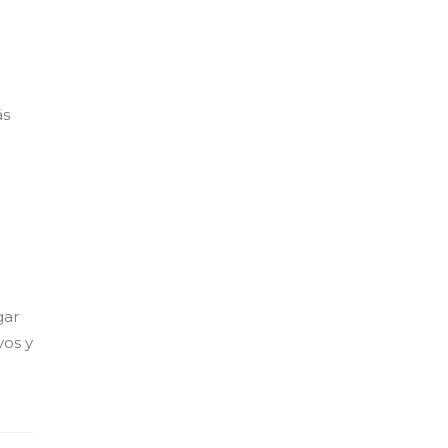
ás
gar
vos y