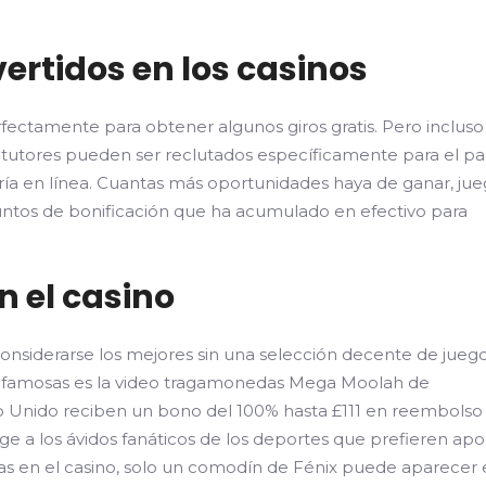
ertidos en los casinos
erfectamente para obtener algunos giros gratis. Pero incluso
os tutores pueden ser reclutados específicamente para el p
oría en línea. Cuantas más oportunidades haya de ganar, ju
untos de bonificación que ha acumulado en efectivo para
n el casino
considerarse los mejores sin una selección decente de jueg
más famosas es la video tragamonedas Mega Moolah de
no Unido reciben un bono del 100% hasta £111 en reembolso
ige a los ávidos fanáticos de los deportes que prefieren apo
das en el casino, solo un comodín de Fénix puede aparecer