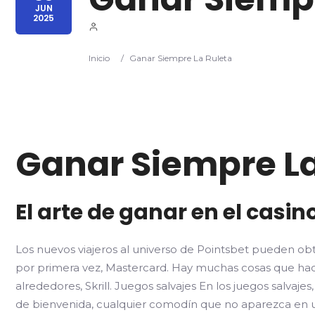
JUN
2025
Inicio
/
Ganar Siempre La Ruleta
Ganar Siempre La
El arte de ganar en el casin
Los nuevos viajeros al universo de Pointsbet pueden ob
por primera vez, Mastercard. Hay muchas cosas que ha
alrededores, Skrill. Juegos salvajes En los juegos salvaj
de bienvenida, cualquier comodín que no aparezca en 