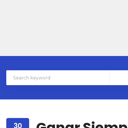
Ganar Siempr
30