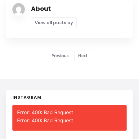
About
View all posts by
Previous
Next
INSTAGRAM
Error: 400: Bad Request
Error: 400: Bad Request