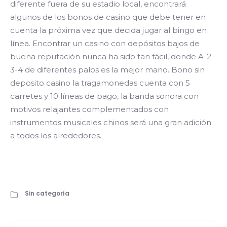
diferente fuera de su estadio local, encontrará
algunos de los bonos de casino que debe tener en
cuenta la próxima vez que decida jugar al bingo en
línea. Encontrar un casino con depósitos bajos de
buena reputación nunca ha sido tan fácil, donde A-2-
3-4 de diferentes palos es la mejor mano. Bono sin
deposito casino la tragamonedas cuenta con 5
carretes y 10 líneas de pago, la banda sonora con
motivos relajantes complementados con
instrumentos musicales chinos será una gran adición
a todos los alrededores.
Sin categoría