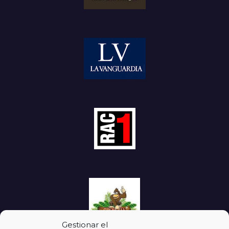
Gestionar el