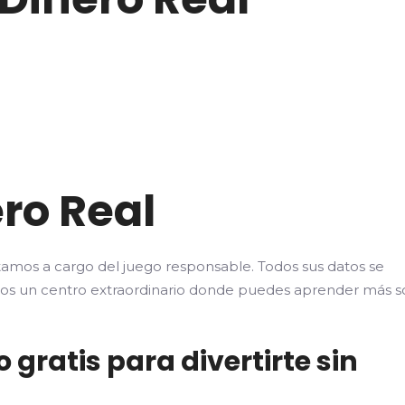
ro Real
amos a cargo del juego responsable. Todos sus datos se
os un centro extraordinario donde puedes aprender más 
 gratis para divertirte sin