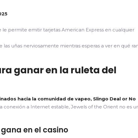
025
e le permite emitir tarjetas American Express en cualquier
 las uñas nerviosamente mientras esperas a ver en qué ra
ra ganar en la ruleta del
clinados hacia la comunidad de vapeo, Slingo Deal or No
a conexión a Internet estable, Jewels of the Orient no es u
 gana en el casino