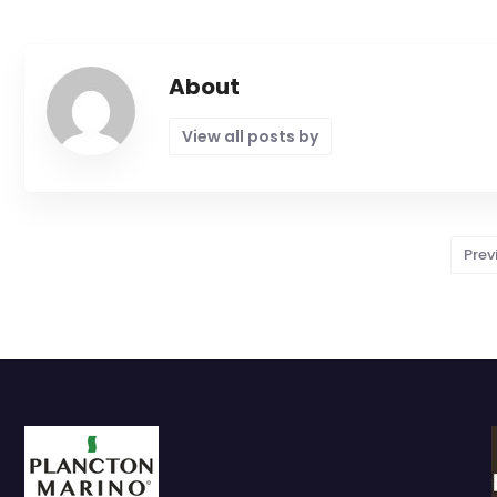
About
View all posts by
Prev