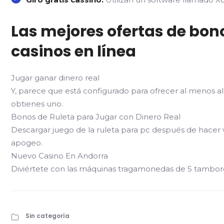
Las mejores ofertas de bon
casinos en línea
Jugar ganar dinero real
Y, parece que está configurado para ofrecer al menos 
obtienes uno.
Bonos de Ruleta para Jugar con Dinero Real
Descargar juego de la ruleta para pc después de hacer 
apogeo.
Nuevo Casino En Andorra
Diviértete con las máquinas tragamonedas de 5 tambore
Sin categoría