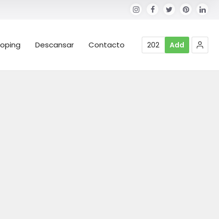
oping
Descansar
Contacto
202
Add