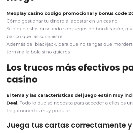
Mexplay casino codigo promocional y bonus code 2
Cómo gestionar tu dinero al apostar en un casino.
Si lo que estás buscando son juegos de bonificación, qu
banco que las suministre.
Además del blackjack, para que no tengas que morderte
termina la bola si no quieres.
Los trucos más efectivos pa
casino
El tema y las características del juego están muy in
Deal.
Todo lo que se necesita para acceder a ellos es un
tragamonedas muy popular.
Juega tus cartas correctamente y