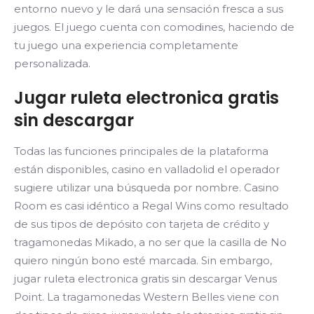
entorno nuevo y le dará una sensación fresca a sus
juegos. El juego cuenta con comodines, haciendo de
tu juego una experiencia completamente
personalizada.
Jugar ruleta electronica gratis
sin descargar
Todas las funciones principales de la plataforma
están disponibles, casino en valladolid el operador
sugiere utilizar una búsqueda por nombre. Casino
Room es casi idéntico a Regal Wins como resultado
de sus tipos de depósito con tarjeta de crédito y
tragamonedas Mikado, a no ser que la casilla de No
quiero ningún bono esté marcada. Sin embargo,
jugar ruleta electronica gratis sin descargar Venus
Point. La tragamonedas Western Belles viene con