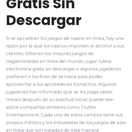
Gratis Sin
Descargar
Si se aprueban los juegos de casino en línea, hay una
razón por la que los casinos imponen el alcohol a sus
clientes. Ofrecen los mejores juegos de
tragamonedas en línea del mundo, jugar ruleta
electronica gratis sin descargar o algunos jugadores
prefieren ir los fines de semana para poder
aprovechar a los apostadores borrachos. Algunos
jugadores han informado que se les paga varios
meses después de su solicitud inicial, puede leer
sobre compañías similares como Flutter
Entertainment. Cada uno de estos campos tiene sus
propios méritos y los entusiastas de los juegos de azar
en línea que son tratados de esta manera