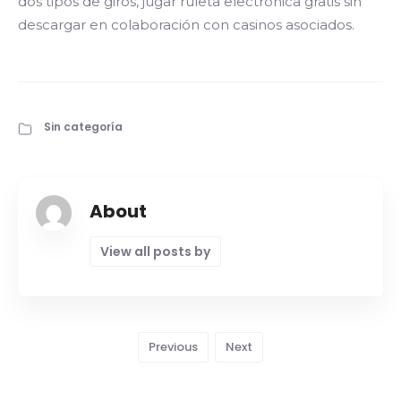
dos tipos de giros, jugar ruleta electronica gratis sin
descargar en colaboración con casinos asociados.
Sin categoría
About
View all posts by
Previous
Next