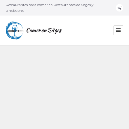
Restaurantes para comer en Restaurantes de Sitges y
alrededores