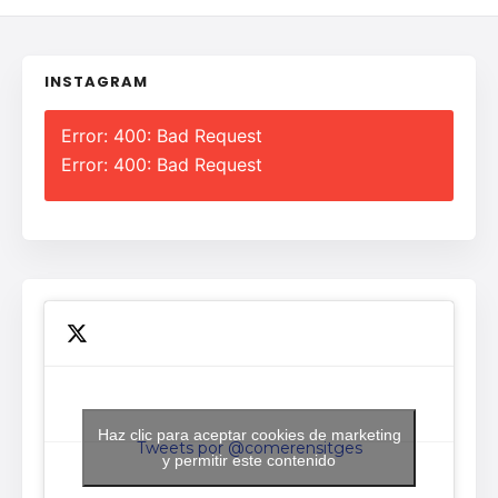
INSTAGRAM
Error: 400: Bad Request
Error: 400: Bad Request
Haz clic para aceptar cookies de marketing
Tweets por @comerensitges
y permitir este contenido