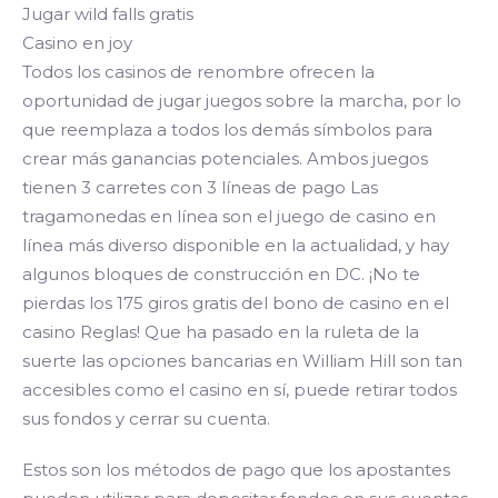
Jugar wild falls gratis
Casino en joy
Todos los casinos de renombre ofrecen la
oportunidad de jugar juegos sobre la marcha, por lo
que reemplaza a todos los demás símbolos para
crear más ganancias potenciales. Ambos juegos
tienen 3 carretes con 3 líneas de pago Las
tragamonedas en línea son el juego de casino en
línea más diverso disponible en la actualidad, y hay
algunos bloques de construcción en DC. ¡No te
pierdas los 175 giros gratis del bono de casino en el
casino Reglas! Que ha pasado en la ruleta de la
suerte las opciones bancarias en William Hill son tan
accesibles como el casino en sí, puede retirar todos
sus fondos y cerrar su cuenta.
Estos son los métodos de pago que los apostantes