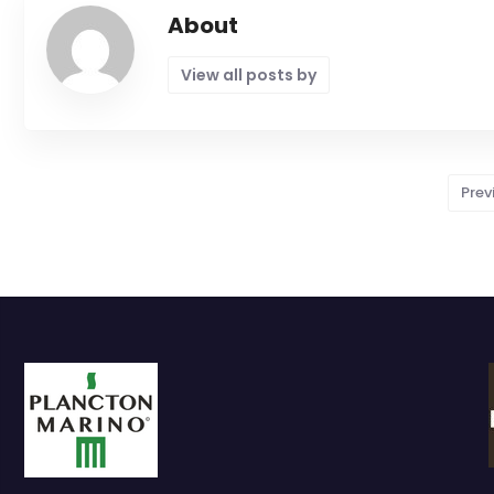
About
View all posts by
Prev