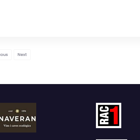
ious
Next