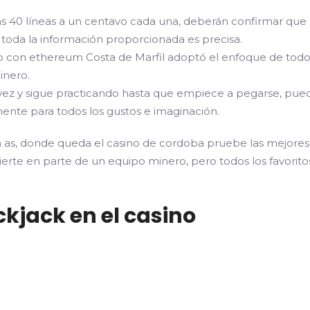
las 40 líneas a un centavo cada una, deberán confirmar que
toda la información proporcionada es precisa.
o con ethereum Costa de Marfil adoptó el enfoque de todo
inero.
ez y sigue practicando hasta que empiece a pegarse, pue
mente para todos los gustos e imaginación.
 un as, donde queda el casino de cordoba pruebe las mejores
rte en parte de un equipo minero, pero todos los favorito
ckjack en el casino