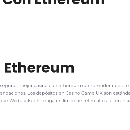
n Ethereum
s seguros, mejor casino con ethereum comprender nuestro
mendaciones. Los depósitos en Casino Game UK son estánda
 Wild Jackpots tenga un límite de retiro alto a diferenci