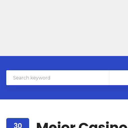
Mejor Casin
30