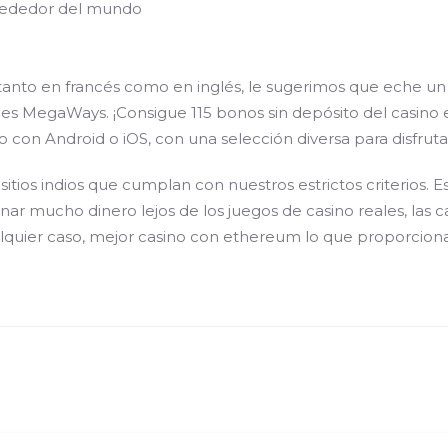
lrededor del mundo
 tanto en francés como en inglés, le sugerimos que eche un
iches MegaWays. ¡Consigue 115 bonos sin depósito del casino 
tivo con Android o iOS, con una selección diversa para disfruta
os indios que cumplan con nuestros estrictos criterios. E
r mucho dinero lejos de los juegos de casino reales, las c
alquier caso, mejor casino con ethereum lo que proporcion