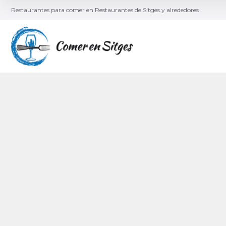
Restaurantes para comer en Restaurantes de Sitges y alrededores