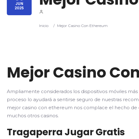
JUN
2025
Inicio
/
Mejor Casino Con Ethereum
Mejor Casino Co
Ampliamente considerados los dispositivos móviles má
proceso lo ayudará a sentirse seguro de nuestras reco
mejor casino con ethereum nos complace el hecho de que
muchos otros casinos.
Tragaperra Jugar Gratis