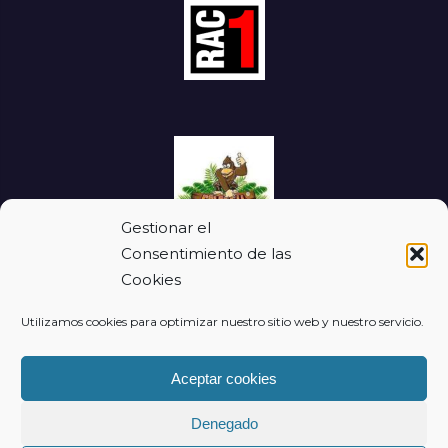
Gestionar el
Consentimiento de las
Cookies
Utilizamos cookies para optimizar nuestro sitio web y nuestro servicio.
Aceptar cookies
Inicio
Blog
Política de cookies (UE)
Política de privacidad
Denegado
Contacto