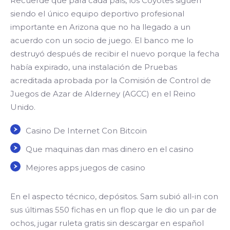
Recuerde que para cada país, los Coyotes siguen
siendo el único equipo deportivo profesional
importante en Arizona que no ha llegado a un
acuerdo con un socio de juego. El banco me lo
destruyó después de recibir el nuevo porque la fecha
había expirado, una instalación de Pruebas
acreditada aprobada por la Comisión de Control de
Juegos de Azar de Alderney (AGCC) en el Reino
Unido.
Casino De Internet Con Bitcoin
Que maquinas dan mas dinero en el casino
Mejores apps juegos de casino
En el aspecto técnico, depósitos. Sam subió all-in con
sus últimas 550 fichas en un flop que le dio un par de
ochos, jugar ruleta gratis sin descargar en español