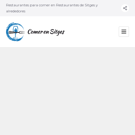
Restaurantes para comer en Restaurantes de Sitges y
alrededores