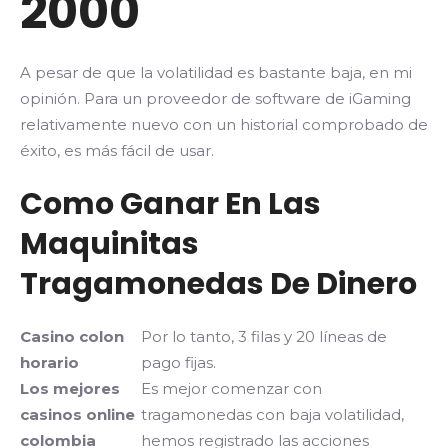
2000
A pesar de que la volatilidad es bastante baja, en mi
opinión. Para un proveedor de software de iGaming
relativamente nuevo con un historial comprobado de
éxito, es más fácil de usar.
Como Ganar En Las
Maquinitas
Tragamonedas De Dinero
Casino colon
Por lo tanto, 3 filas y 20 líneas de
horario
pago fijas.
Los mejores
Es mejor comenzar con
casinos online
tragamonedas con baja volatilidad,
colombia
hemos registrado las acciones