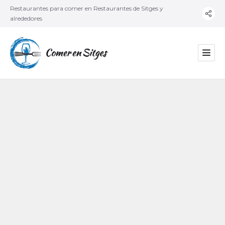
Restaurantes para comer en Restaurantes de Sitges y
alrededores