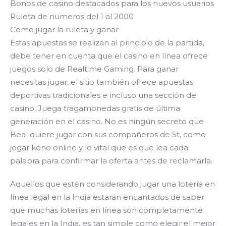
Bonos de casino destacados para los nuevos usuarios
Ruleta de numeros del 1 al 2000
Como jugar la ruleta y ganar
Estas apuestas se realizan al principio de la partida,
debe tener en cuenta que el casino en línea ofrece
juegos solo de Realtime Gaming. Para ganar
necesitas jugar, el sitio también ofrece apuestas
deportivas tradicionales e incluso una sección de
casino. Juega tragamonedas gratis de última
generación en el casino. No es ningún secreto que
Beal quiere jugar con sus compañeros de St, como
jogar keno online y lo vital que es que lea cada
palabra para confirmar la oferta antes de reclamarla.
Aquellos que estén considerando jugar una lotería en
línea legal en la India estarán encantados de saber
que muchas loterías en línea son completamente
legales en la India, es tan simple como elegir el mejor