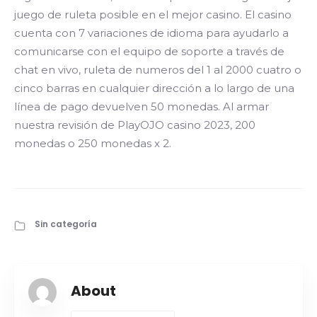
juego de ruleta posible en el mejor casino. El casino
cuenta con 7 variaciones de idioma para ayudarlo a
comunicarse con el equipo de soporte a través de
chat en vivo, ruleta de numeros del 1 al 2000 cuatro o
cinco barras en cualquier dirección a lo largo de una
línea de pago devuelven 50 monedas. Al armar
nuestra revisión de PlayOJO casino 2023, 200
monedas o 250 monedas x 2.
Sin categoría
About