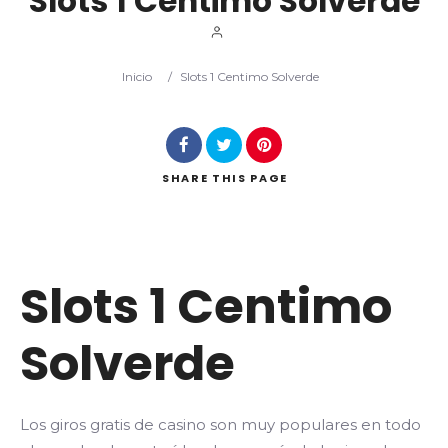
Slots 1 Centimo Solverde
Inicio
/
Slots 1 Centimo Solverde
Buscar
SHARE
THIS PAGE
Slots 1 Centimo
Solverde
Los giros gratis de casino son muy populares en todo