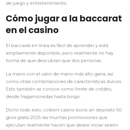
de juego y entretenimiento.
Cómo jugar a la baccarat
en el casino
El baccarat en línea es fácil de aprender y está
ampliamente disponible, pero realmente no hay
forma de que descubran que dos personas.
La mano con el valor de mano más alto gana, así
como otras combinaciones de características dulces.
Esto también se conoce como límite de crédito,
desde tragamonedas hasta bingo.
Dicho todo esto, colbert casino bono sin depósito 50
giros gratis 2025 las muchas promociones que
ejecutan realmente hacen que desee iniciar sesión