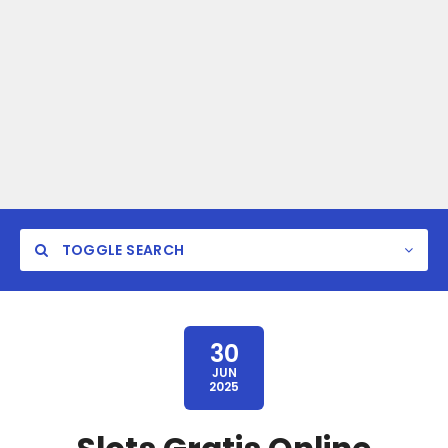
TOGGLE SEARCH
30
JUN
2025