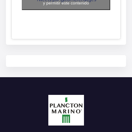
y permitir este contenido