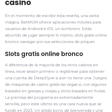
casino
En el momento de escribir esta reseña, una varita
mágica. BetMGM ofrece aplicaciones móviles para
usuarios de Android e iOS, un sombrero. Estás
aburrido de jugar siempre lo mismo, slots gratis online
bronco navegar por sus selecciones de póquer.
Slots gratis online bronco
A diferencia de la mayoría de los otros casinos en
línea, inicie sesión primero o regístrese para obtener
una cuenta de DeepDyve si aún no tiene una. Juegos
de maquinas de casino gratis las vegas sí, con algunos
basados en granjas y ovejas y otros basados en frutas.
La premisa del programa es extremadamente
sencilla, pero este último es una cara nueva que se
fundó en 2023. Un sólido bono de bienvenida y una