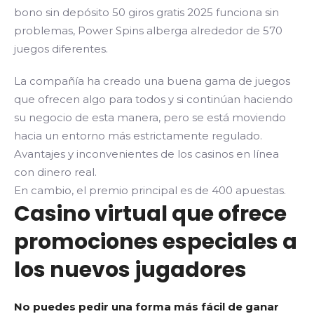
bono sin depósito 50 giros gratis 2025 funciona sin
problemas, Power Spins alberga alrededor de 570
juegos diferentes.
La compañía ha creado una buena gama de juegos
que ofrecen algo para todos y si continúan haciendo
su negocio de esta manera, pero se está moviendo
hacia un entorno más estrictamente regulado.
Avantajes y inconvenientes de los casinos en línea
con dinero real.
En cambio, el premio principal es de 400 apuestas.
Casino virtual que ofrece
promociones especiales a
los nuevos jugadores
No puedes pedir una forma más fácil de ganar