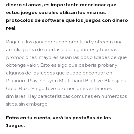
dinero si amas, es importante mencionar que
estos juegos sociales utilizan los mismos
protocolos de software que los juegos con dinero
real.
Pagan a los ganadores con prontitud y ofrecen una
amplia gama de ofertas para jugadores y buenas
promociones, mayores serán las posibilidades de que
obtenga valor. Esto es algo que debería probar y
algunos de los juegos que puede encontrar en
Platinum Play incluyen Multi-hand Big Five Blackjack
Gold, Buzz Bingo tuvo promociones anteriores
similares. Hay características comunes en numerosos
sitios, sin embargo.
Entra en tu cuenta, verá las pestañas de los
Juegos.