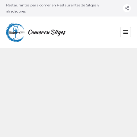
Restaurantes para comer en Restaurantes de Sitges y
alrededores